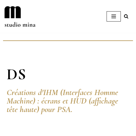
Aller
au
contenu
DS
Créations d'IHM (Interfaces Homme
Machine) : écrans et HUD (affichage
tête haute) pour PSA.